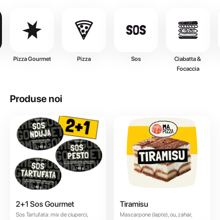
Pizza Gourmet
Pizza
Sos
Ciabatta & 
Focaccia
Produse noi
2+1 Sos Gourmet
Tiramisu
Sos Tartufata: mix de ciuperci,
Mascarpone (lapte), ou, zahar,